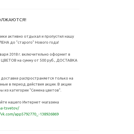
ОЛЖАЮТСЯ!
ники активно отдыхал и пропустил нашу
ЕНА до "старого" Нового года!
варя 2018 г. включительно оформит в
 ЦВЕТОВ на сумму от 500 руб., ДОСТАВКА
 доставке распространяется только на
ные в период действия акции. В акции
ы из категории "Семена цветов".
айте нашего Интернет-магазина
na-tsvetov/
//vk.com/app5792770_-138926869