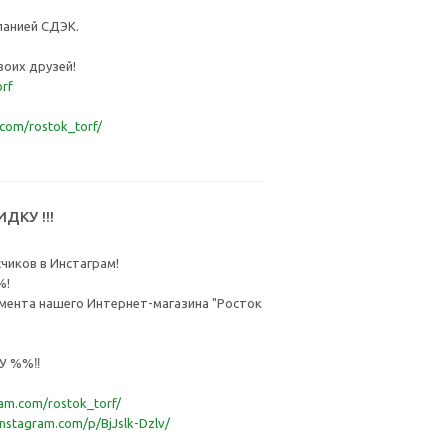
панией СДЭК.
воих друзей!
orf
.com/rostok_torf/
КУ !!!
чиков в Инстаграм!
%!
имента нашего Интернет-магазина "Росток
У %%‼
am.com/rostok_torf/
instagram.com/p/BjJslk-Dzlv/