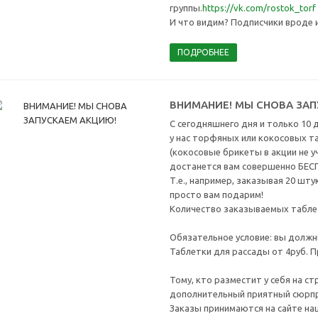
группы.
https://vk.com/rostok_torf
И что видим? Подписчики вроде и
ПОДРОБНЕЕ
ВНИМАНИЕ! МЫ СНОВА ЗАП
С сегодняшнего дня и только 10 дн
у нас торфяных или кокосовых 
(кокосовые брикеты в акции не у
достанется вам совершенно БЕ
Т.е., например, заказывая 20 шту
просто вам подарим!
Количество заказываемых таблет
Обязательное условие: вы должн
Таблетки для рассады от 4руб. П
Тому, кто разместит у себя на ст
дополнительный приятный сюрпри
Заказы принимаются на сайте на