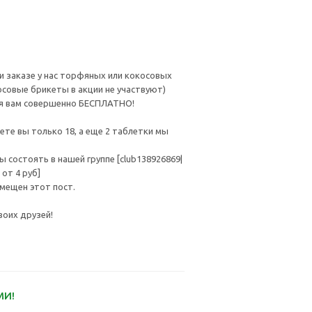
ри заказе у нас торфяных или кокосовых
совые брикеты в акции не участвуют)
ся вам совершенно БЕСПЛАТНО!
аете вы только 18, а еще 2 таблетки мы
 состоять в нашей группе [club138926869|
от 4 руб]
змещен этот пост.
воих друзей!
МИ!