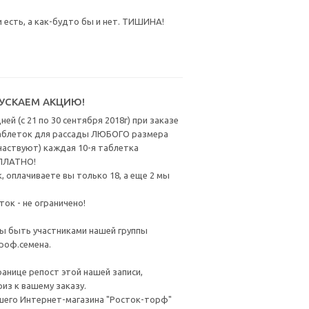
 есть, а как-будто бы и нет. ТИШИНА!
УСКАЕМ АКЦИЮ!
ей (с 21 по 30 сентября 2018г) при заказе
таблеток для рассады ЛЮБОГО размера
частвуют) каждая 10-я таблетка
СПЛАТНО!
к, оплачиваете вы только 18, а еще 2 мы
ок - не ограничено!
ы быть участниками нашей группы
роф.семена.
ранице репост этой нашей записи,
з к вашему заказу.
шего Интернет-магазина "Росток-торф"