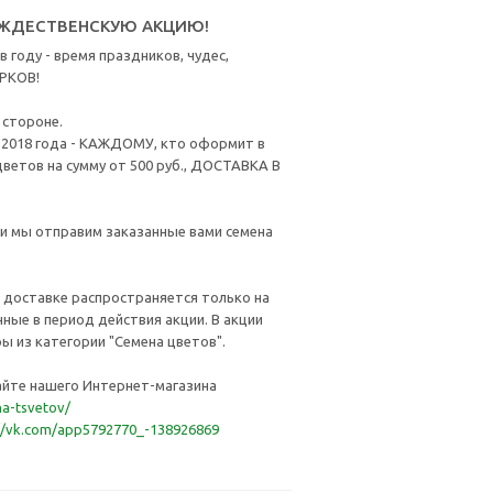
ОЖДЕСТВЕНСКУЮ АКЦИЮ!
 году - время праздников, чудес,
АРКОВ!
 стороне.
я 2018 года - КАЖДОМУ, кто оформит в
цветов на сумму от 500 руб., ДОСТАВКА В
и мы отправим заказанные вами семена
 доставке распространяется только на
ные в период действия акции. В акции
ы из категории "Семена цветов".
айте нашего Интернет-магазина
na-tsvetov/
://vk.com/app5792770_-138926869