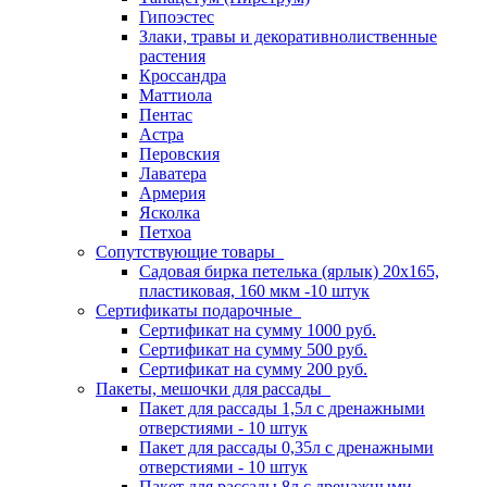
Гипоэстес
Злаки, травы и декоративнолиственные
растения
Кроссандра
Маттиола
Пентас
Астра
Перовския
Лаватера
Армерия
Ясколка
Петхоа
Сопутствующие товары
Садовая бирка петелька (ярлык) 20х165,
пластиковая, 160 мкм -10 штук
Сертификаты подарочные
Сертификат на сумму 1000 руб.
Сертификат на сумму 500 руб.
Сертификат на сумму 200 руб.
Пакеты, мешочки для рассады
Пакет для рассады 1,5л с дренажными
отверстиями - 10 штук
Пакет для рассады 0,35л с дренажными
отверстиями - 10 штук
Пакет для рассады 8л с дренажными