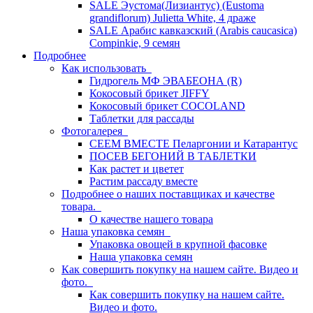
SALE Эустома(Лизиантус) (Eustoma
grandiflorum) Julietta White, 4 драже
SALE Арабис кавказский (Arabis caucasica)
Compinkie, 9 семян
Подробнее
Как использовать
Гидрогель МФ ЭВАБЕОНА (R)
Кокосовый брикет JIFFY
Кокосовый брикет COCOLAND
Таблетки для рассады
Фотогалерея
СЕЕМ ВМЕСТЕ Пеларгонии и Катарантус
ПОСЕВ БЕГОНИЙ В ТАБЛЕТКИ
Как растет и цветет
Растим рассаду вместе
Подробнее о наших поставщиках и качестве
товара.
О качестве нашего товара
Наша упаковка семян
Упаковка овощей в крупной фасовке
Наша упаковка семян
Как совершить покупку на нашем сайте. Видео и
фото.
Как совершить покупку на нашем сайте.
Видео и фото.