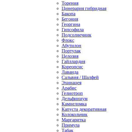
Торения
Цинерария гибридная
Бакопа
Бегония
Георгина
Гипсофила
Подсолнечник
Флокс
Абутилон
Портулак
Целозия
Гайллардия
Кореопсис
Лаванда
Сальвия / Шалфей
Эхинацея
Арабис
Гелиотроп
Дельфиниум
Камнеломка
Капуста декоративная
Колокольчик
Маргаритка
Примула
Табак