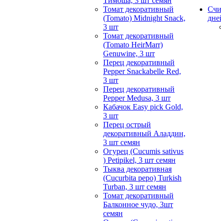
Тимоша, 3 шт семян
Томат декоративный
Счи
(Tomato) Midnight Snack,
дне
3 шт
Томат декоративный
(Tomato HeirMarr)
Genuwine, 3 шт
Перец декоративный
Pepper Snackabelle Red,
3 шт
Перец декоративный
Pepper Medusa, 3 шт
Кабачок Easy pick Gold,
3 шт
Перец острый
декоративный Аладдин,
3 шт семян
Огурец (Cucumis sativus
) Petipikel, 3 шт семян
Тыква декоративная
(Cucurbita pepo) Turkish
Turban, 3 шт семян
Томат декоративный
Балконное чудо, 3шт
семян