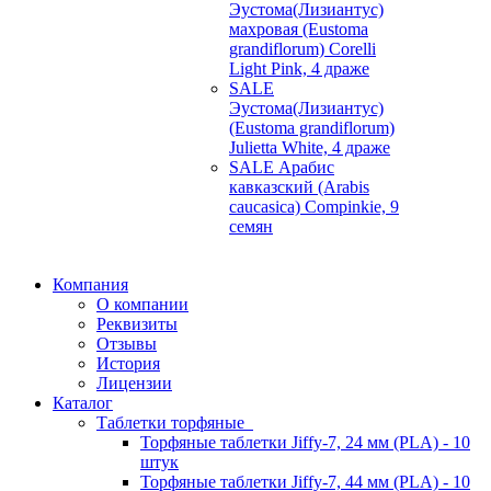
Эустома(Лизиантус)
махровая (Eustoma
grandiflorum) Corelli
Light Pink, 4 драже
SALE
Эустома(Лизиантус)
(Eustoma grandiflorum)
Julietta White, 4 драже
SALE Арабис
кавказский (Arabis
caucasica) Compinkie, 9
семян
Компания
О компании
Реквизиты
Отзывы
История
Лицензии
Каталог
Таблетки торфяные
Торфяные таблетки Jiffy-7, 24 мм (PLA) - 10
штук
Торфяные таблетки Jiffy-7, 44 мм (PLA) - 10