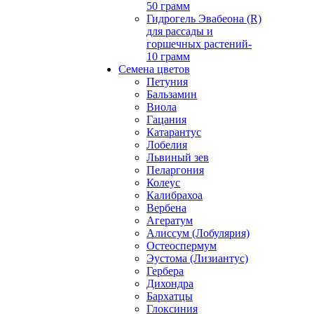
50 грамм
Гидрогель Эвабеона (R)
для рассады и
горшечных растений-
10 грамм
Семена цветов
Петуния
Бальзамин
Виола
Гацания
Катарантус
Лобелия
Львиный зев
Пеларгония
Колеус
Калибрахоа
Вербена
Агератум
Алиссум (Лобулярия)
Остеоспермум
Эустома (Лизиантус)
Гербера
Дихондра
Бархатцы
Глоксиния