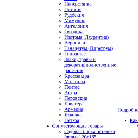
Наперстянка
Цинния
Рудбекия
Мимулюс
Ангелония
Гвоздика
Изотома (Лаурентия)
Вероника
Танацетум (Пиретрум)
Гипоэстес
Злаки, травы и
декоративнолиственные
растения
Кроссандра
Маттиола
Пентас
Астра
Перовския
Лаватера
Армерия
Подробн
Ясколка
Петхоа
Как
Сопутствующие товары
Садовая бирка петелька
(ярлык) 20х165,