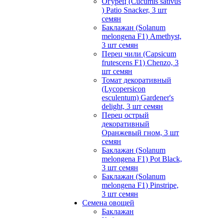
Огурец (Cucumis sativus
) Patio Snacker, 3 шт
семян
Баклажан (Solanum
melongena F1) Amethyst,
3 шт семян
Перец чили (Capsicum
frutescens F1) Chenzo, 3
шт семян
Томат декоративный
(Lycopersicon
esculentum) Gardener's
delight, 3 шт семян
Перец острый
декоративный
Оранжевый гном, 3 шт
семян
Баклажан (Solanum
melongena F1) Pot Black,
3 шт семян
Баклажан (Solanum
melongena F1) Pinstripe,
3 шт семян
Семена овощей
Баклажан