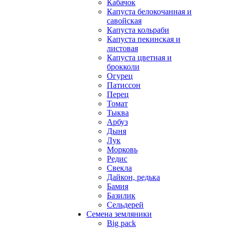
Кабачок
Капуста белокочанная и
савойская
Капуста кольраби
Капуста пекинская и
листовая
Капуста цветная и
брокколи
Огурец
Патиссон
Перец
Томат
Тыква
Арбуз
Дыня
Лук
Морковь
Редис
Свекла
Дайкон, редька
Бамия
Базилик
Сельдерей
Семена земляники
Big pack