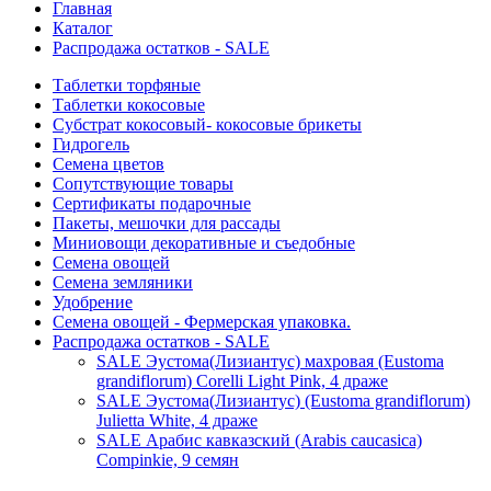
Главная
Каталог
Распродажа остатков - SALE
Таблетки торфяные
Таблетки кокосовые
Субстрат кокосовый- кокосовые брикеты
Гидрогель
Семена цветов
Сопутствующие товары
Сертификаты подарочные
Пакеты, мешочки для рассады
Миниовощи декоративные и съедобные
Семена овощей
Семена земляники
Удобрение
Семена овощей - Фермерская упаковка.
Распродажа остатков - SALE
SALE Эустома(Лизиантус) махровая (Eustoma
grandiflorum) Corelli Light Pink, 4 драже
SALE Эустома(Лизиантус) (Eustoma grandiflorum)
Julietta White, 4 драже
SALE Арабис кавказский (Arabis caucasica)
Compinkie, 9 семян