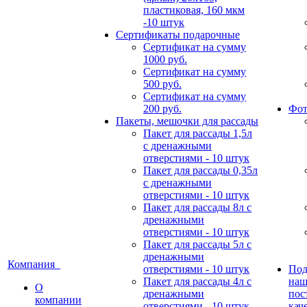
пластиковая, 160 мкм
-10 штук
Сертификаты подарочные
Сертификат на сумму
1000 руб.
Сертификат на сумму
500 руб.
Сертификат на сумму
200 руб.
Фот
Пакеты, мешочки для рассады
Пакет для рассады 1,5л
с дренажными
отверстиями - 10 штук
Пакет для рассады 0,35л
с дренажными
отверстиями - 10 штук
Пакет для рассады 8л с
дренажными
отверстиями - 10 штук
Пакет для рассады 5л с
дренажными
Компания
отверстиями - 10 штук
Под
Пакет для рассады 4л с
наш
О
дренажными
пос
компании
отверстиями - 10 штук
кач