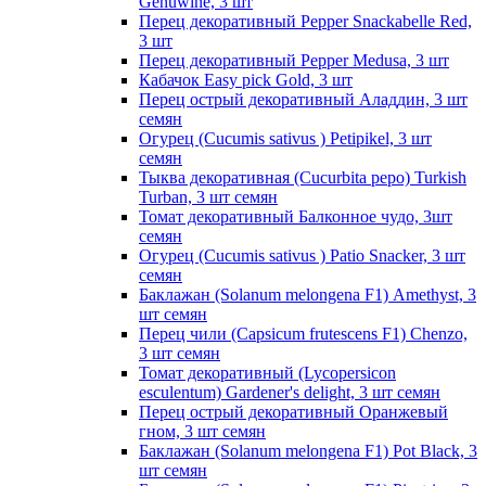
Genuwine, 3 шт
Перец декоративный Pepper Snackabelle Red,
3 шт
Перец декоративный Pepper Medusa, 3 шт
Кабачок Easy pick Gold, 3 шт
Перец острый декоративный Аладдин, 3 шт
семян
Огурец (Cucumis sativus ) Petipikel, 3 шт
семян
Тыква декоративная (Cucurbita pepo) Turkish
Turban, 3 шт семян
Томат декоративный Балконное чудо, 3шт
семян
Огурец (Cucumis sativus ) Patio Snacker, 3 шт
семян
Баклажан (Solanum melongena F1) Amethyst, 3
шт семян
Перец чили (Capsicum frutescens F1) Chenzo,
3 шт семян
Томат декоративный (Lycopersicon
esculentum) Gardener's delight, 3 шт семян
Перец острый декоративный Оранжевый
гном, 3 шт семян
Баклажан (Solanum melongena F1) Pot Black, 3
шт семян