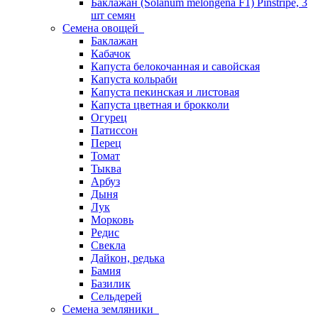
Баклажан (Solanum melongena F1) Pinstripe, 3
шт семян
Семена овощей
Баклажан
Кабачок
Капуста белокочанная и савойская
Капуста кольраби
Капуста пекинская и листовая
Капуста цветная и брокколи
Огурец
Патиссон
Перец
Томат
Тыква
Арбуз
Дыня
Лук
Морковь
Редис
Свекла
Дайкон, редька
Бамия
Базилик
Сельдерей
Семена земляники