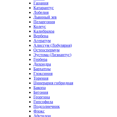
Гацания
Катарантус
Лобелия
Львиный зев
Пеларгония
Колеус
Калибрахоа
Вербена
Агератум
Алиссум (Лобулярия)
Остеоспермум
Эустома (Лизиантус)
Гербера
Дихондра
Бархатцы
Глоксиния
Торения
Цинерария гибридная
Бакопа
Бегония
Георгина
Гипсофила
Подсолнечник
Флокс
Абутилон