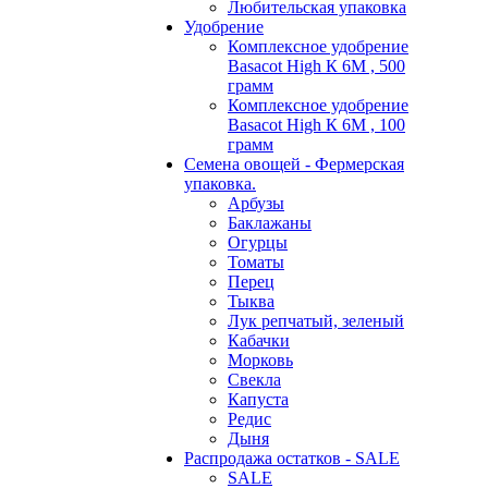
Любительская упаковка
Удобрение
Комплексное удобрение
Basacot High К 6M , 500
грамм
Комплексное удобрение
Basacot High К 6M , 100
грамм
Семена овощей - Фермерская
упаковка.
Арбузы
Баклажаны
Огурцы
Томаты
Перец
Тыква
Лук репчатый, зеленый
Кабачки
Морковь
Свекла
Капуста
Редис
Дыня
Распродажа остатков - SALE
SALE