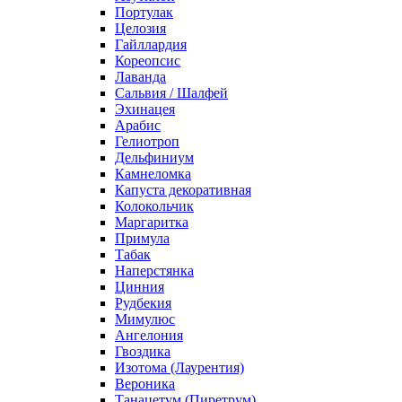
Портулак
Целозия
Гайллардия
Кореопсис
Лаванда
Сальвия / Шалфей
Эхинацея
Арабис
Гелиотроп
Дельфиниум
Камнеломка
Капуста декоративная
Колокольчик
Маргаритка
Примула
Табак
Наперстянка
Цинния
Рудбекия
Мимулюс
Ангелония
Гвоздика
Изотома (Лаурентия)
Вероника
Танацетум (Пиретрум)