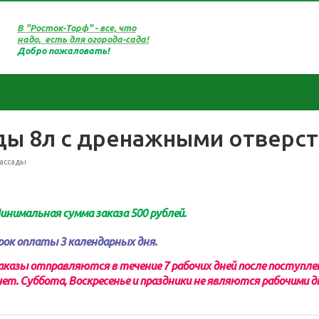
В "Росток-Торф" - все, что
надо, есть для огорода-сада!
Добро пожаловать!
ды 8л с дренажными отверст
ассады
инимальная сумма заказа 500 рублей.
рок оплаты 3 календарных дня.
аказы отправляются в течение 7 рабочих дней после поступл
чет.
Суббота, Воскресенье и праздники не являются рабочими д