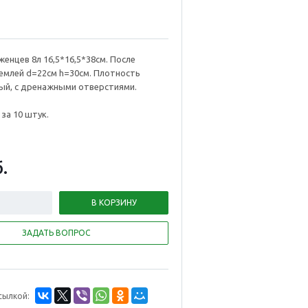
женцев 8л 16,5*16,5*38см. После
емлей d=22см h=30см. Плотность
ый, с дренажными отверстиями.
 за 10 штук.
.
В КОРЗИНУ
ЗАДАТЬ ВОПРОС
сылкой: