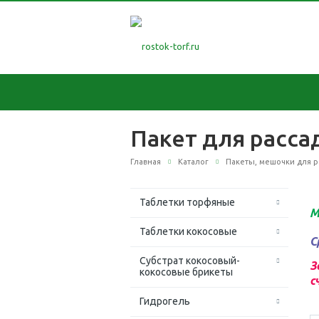
Пакет для расса
Главная
Каталог
Пакеты, мешочки для р
Таблетки торфяные
М
Таблетки кокосовые
С
Субстрат кокосовый-
З
кокосовые брикеты
с
Гидрогель